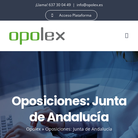
Saltar
¡Llama! 637 30 04 49
|
info@opolex.es
al
Acceso Plataforma
contenido
Oposiciones: Junta
de Andalucía
Opolex
»
Oposiciones: Junta de Andalucía