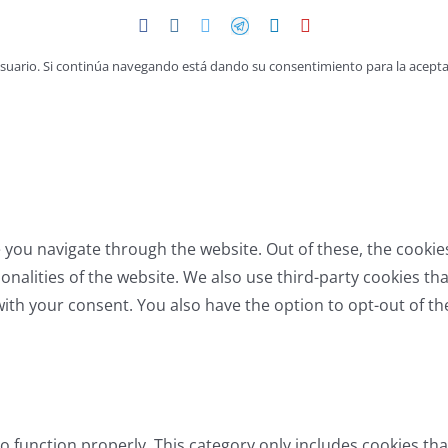
Facebook
Instagram
Twitter
Telegram
LinkedIn
YouTube
 usuario. Si continúa navegando está dando su consentimiento para la acepta
 you navigate through the website. Out of these, the cookie
tionalities of the website. We also use third-party cookies 
with your consent. You also have the option to opt-out of t
o function properly. This category only includes cookies tha