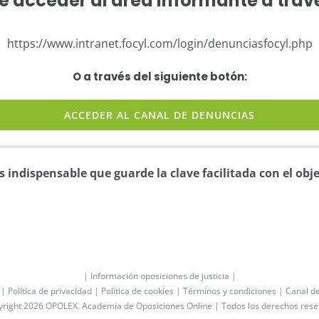
 acceder al área informante a trav
https://www.intranet.focyl.com/login/denunciasfocyl.php
O a través del siguiente botón:
ACCEDER AL CANAL DE DENUNCIAS
indispensable que guarde la clave facilitada con el obje
| Información oposiciones de justicia |
 |
Política de privacidad |
Política de cookies |
Términos y condiciones |
Canal d
yright 2026 OPOLEX.
Academia de Oposiciones Online
| Todos los derechos res