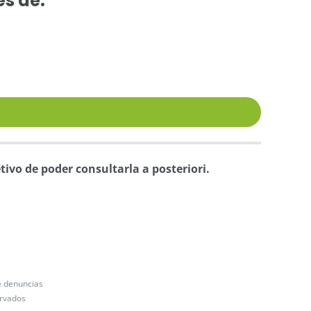
és de:
tivo de poder consultarla a posteriori.
e denuncias
ervados