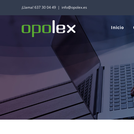
Saltar
¡Llama! 637 30 04 49
|
info@opolex.es
al
contenido
Inicio