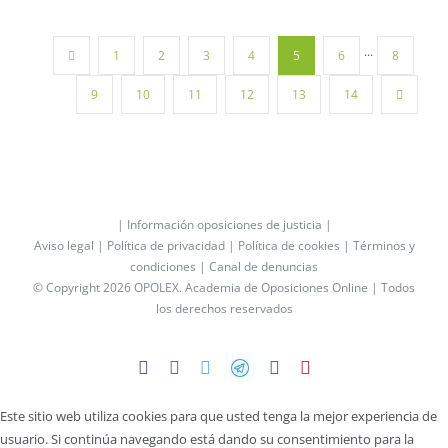
1
2
3
4
5
6
···
8
9
10
11
12
13
14
| Información oposiciones de justicia |
Aviso legal |
Política de privacidad |
Política de cookies |
Términos y
condiciones |
Canal de denuncias
© Copyright 2026 OPOLEX.
Academia de Oposiciones Online
| Todos
los derechos reservados
Facebook
Instagram
Twitter
Telegram
LinkedIn
YouTube
Este sitio web utiliza cookies para que usted tenga la mejor experiencia de
usuario. Si continúa navegando está dando su consentimiento para la