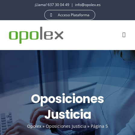
Saltar
¡Llama! 637 30 04 49
|
info@opolex.es
al
Acceso Plataforma
contenido
Oposiciones
Justicia
Opolex
»
Oposiciones Justicia
»
Página 5