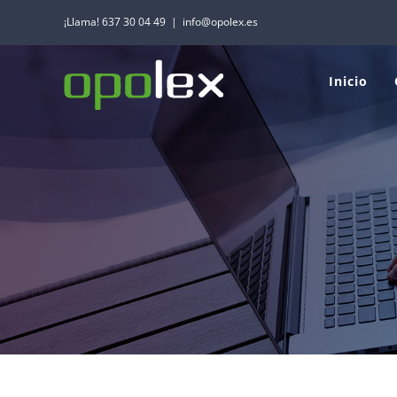
Saltar
¡Llama! 637 30 04 49
|
info@opolex.es
al
contenido
Inicio