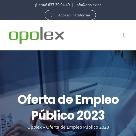
Saltar
¡Llama! 637 30 04 49
|
info@opolex.es
al
Acceso Plataforma
contenido
Oferta de Empleo
Público 2023
Opolex
»
Oferta de Empleo Público 2023