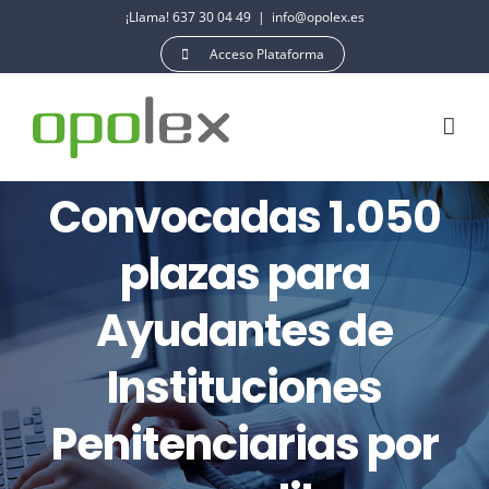
Saltar
¡Llama! 637 30 04 49
|
info@opolex.es
al
Acceso Plataforma
contenido
Convocadas 1.050
plazas para
Ayudantes de
Instituciones
Penitenciarias por