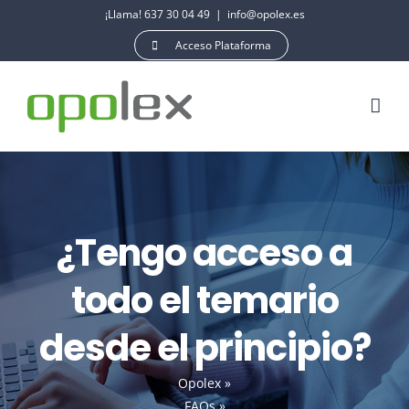
Saltar
¡Llama! 637 30 04 49
|
info@opolex.es
al
Acceso Plataforma
contenido
¿Tengo acceso a
todo el temario
desde el principio?
Opolex
»
FAQs
»