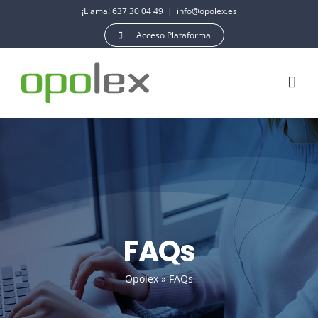
Saltar
¡Llama! 637 30 04 49
|
info@opolex.es
al
Acceso Plataforma
contenido
FAQs
Opolex
»
FAQs