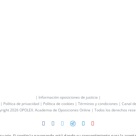
| Información oposiciones de justicia |
 |
Política de privacidad |
Política de cookies |
Términos y condiciones |
Canal d
yright 2026 OPOLEX.
Academia de Oposiciones Online
| Todos los derechos res
Facebook
Instagram
Twitter
Telegram
LinkedIn
YouTube
 usuario. Si continúa navegando está dando su consentimiento para la acepta