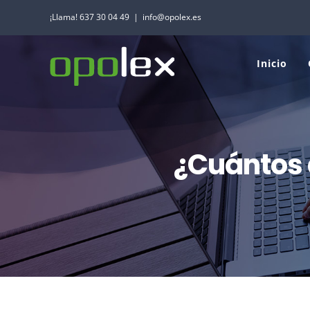
Saltar
¡Llama! 637 30 04 49
|
info@opolex.es
al
contenido
Inicio
¿Cuántos 