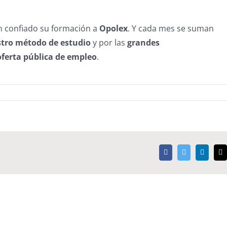
 confiado su formación a
Opolex
. Y cada mes se suman
estro método de estudio
y por las
grandes
oferta pública de empleo
.
Facebook
Twitter
LinkedI
C
e