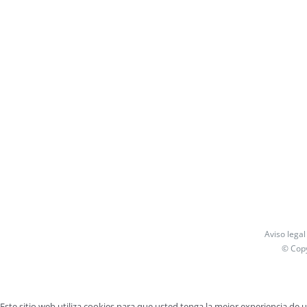
Aviso legal
© Cop
Este sitio web utiliza cookies para que usted tenga la mejor experiencia de