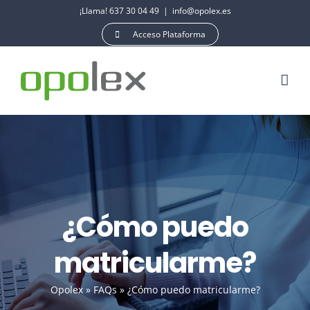
Saltar
¡Llama! 637 30 04 49
|
info@opolex.es
al
Acceso Plataforma
contenido
¿Cómo puedo
matricularme?
Opolex
»
FAQs
»
¿Cómo puedo matricularme?