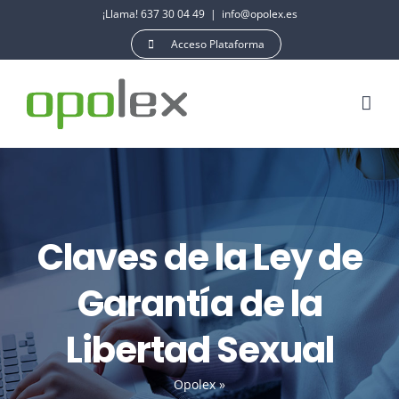
Saltar
¡Llama! 637 30 04 49
|
info@opolex.es
al
Acceso Plataforma
contenido
Claves de la Ley de
Garantía de la
Libertad Sexual
Opolex
»