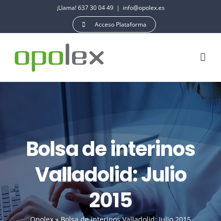
Saltar
¡Llama! 637 30 04 49
|
info@opolex.es
al
Acceso Plataforma
contenido
Bolsa de interinos
Valladolid: Julio
2015
Opolex
»
Bolsa de interinos Valladolid: Julio 2015