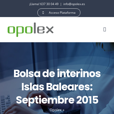
Saltar
¡Llama! 637 30 04 49
|
info@opolex.es
al
Acceso Plataforma
contenido
Bolsa de interinos
Islas Baleares:
Septiembre 2015
Opolex
»