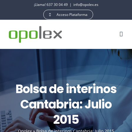
Saltar
¡Llama! 637 30 04 49
|
info@opolex.es
al
Acceso Plataforma
contenido
Bolsa de interinos
Cantabria: Julio
2015
Opolex
»
Bolsa de interinos Cantabria: Julio 2015