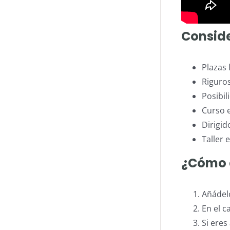
Consid
Plazas 
Riguro
Posibil
Curso 
Dirigid
Taller 
¿Cómo a
Añádelo
En el c
Si ere