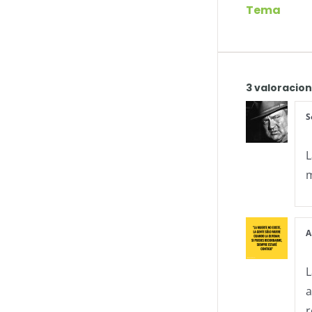
Tema
3 valoracio
S
L
m
A
L
a
r