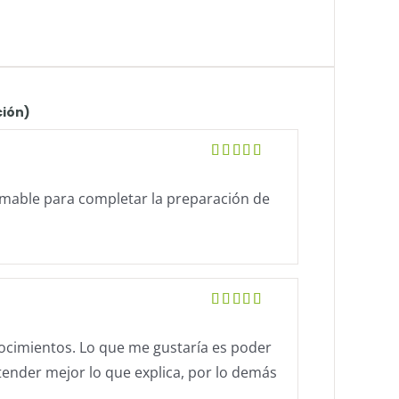
ción)
Valorado en
5
de 5
timable para completar la preparación de
Valorado en
5
de 5
nocimientos. Lo que me gustaría es poder
tender mejor lo que explica, por lo demás