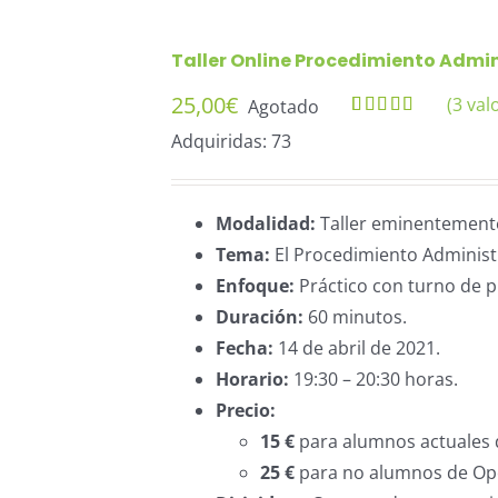
Taller Online Procedimiento Admini
25,00
€
(
3
valo
Agotado
Valorado
3
Adquiridas: 73
5.00
sobre 5
basado en
puntuaciones
de clientes
Modalidad:
Taller eminentemente 
Tema:
El Procedimiento Administr
Enfoque:
Práctico con turno de p
Duración:
60 minutos.
Fecha:
14 de abril de 2021.
Horario:
19:30 – 20:30 horas.
Precio:
15 €
para alumnos actuales 
25 €
para no alumnos de Op