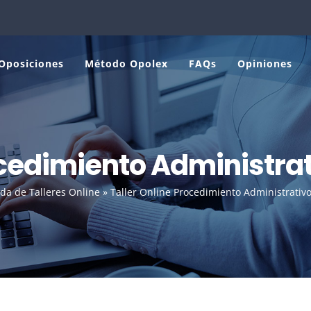
Oposiciones
Método Opolex
FAQs
Opiniones
cedimiento Administrati
da de Talleres Online
»
Taller Online Procedimiento Administrativo I