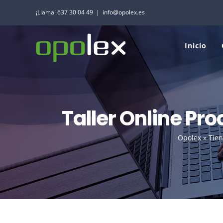
Saltar
¡Llama! 637 30 04 49
|
info@opolex.es
al
contenido
Inicio
Taller Online Pro
Opolex
»
Tien