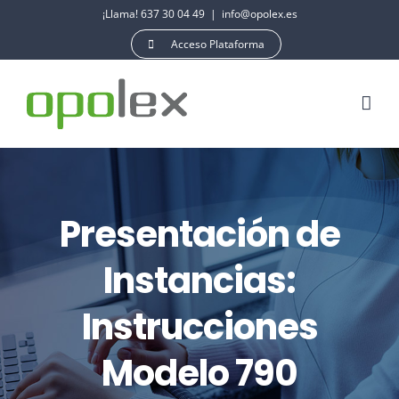
Saltar
¡Llama! 637 30 04 49
|
info@opolex.es
al
Acceso Plataforma
contenido
Presentación de
Instancias:
Instrucciones
Modelo 790