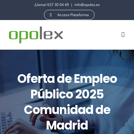
Saltar
¡Llama! 637 30 04 49
|
info@opolex.es
al
Acceso Plataforma
contenido
Oferta de Empleo
Público 2025
Comunidad de
Madrid