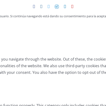
Facebook
Instagram
Twitter
Telegram
LinkedIn
YouTube
 usuario. Si continúa navegando está dando su consentimiento para la acepta
 you navigate through the website. Out of these, the cookie
tionalities of the website. We also use third-party cookies 
with your consent. You also have the option to opt-out of t
o function properly. This category only includes cookies tha