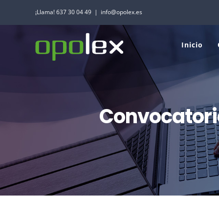
Saltar
¡Llama! 637 30 04 49
|
info@opolex.es
al
contenido
Inicio
Convocatoria