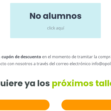
No alumnos
PRECIO DE 1 TALLER PARA NO ALUMNOS DE
OPOLEX:
click aquí
25€
n cupón de descuento
en el momento de tramitar la compra.
cto con nosotros a través del correo electrónico info@opol
uiere ya los
próximos tall