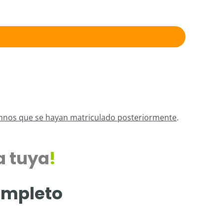
alumnos que se hayan matriculado posteriormente
.
a tuya
!
ompleto