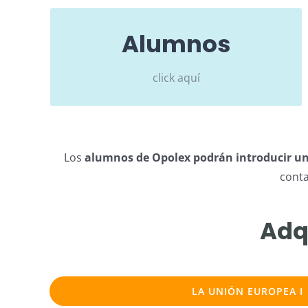
Alumnos
PRECIO DE 1 TALLER PARA ALUMNOS
ACTUALES DE OPOLEX:
click aquí
15€
Los
alumnos de Opolex podrán introducir u
conta
Adq
LA UNIÓN EUROPEA I