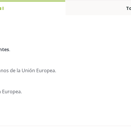
 I
Ta
ntes
.
anos de la Unión Europea.
n Europea.