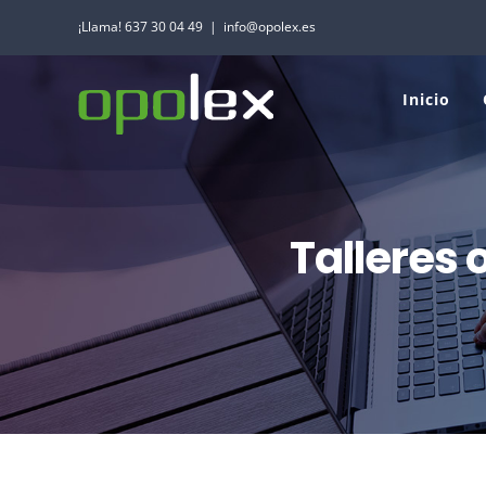
Saltar
¡Llama! 637 30 04 49
|
info@opolex.es
al
contenido
Inicio
Talleres 