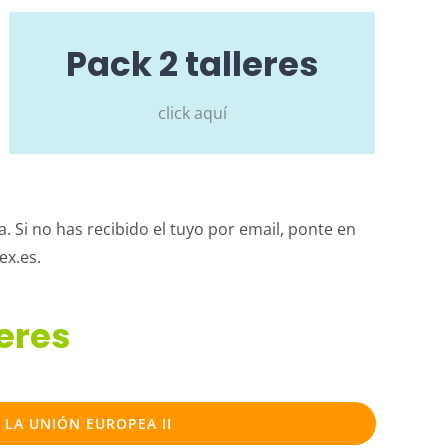
Pack 2 talleres
PRECIO 2 TALLERES:
Alumnos 18€
click aquí
No alumnos 28€
 Si no has recibido el tuyo por email, ponte en
ex.es.
eres
LA UNIÓN EUROPEA II