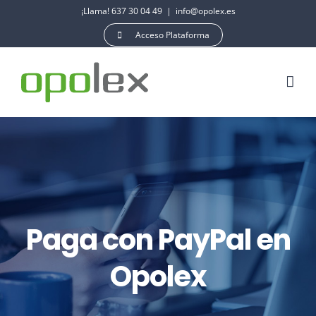
Saltar
¡Llama! 637 30 04 49
|
info@opolex.es
al
Acceso Plataforma
contenido
Paga con PayPal en
Opolex