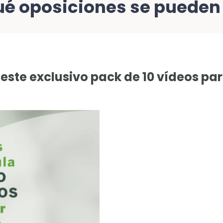
é oposiciones se pueden 
ración General del Estado, Justicia, Hacienda, Comunidad 
este exclusivo pack de 10 vídeos pa