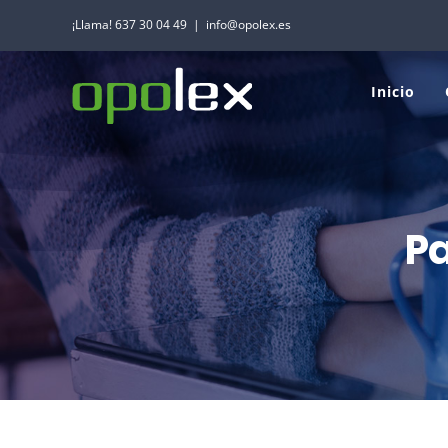
Saltar
¡Llama! 637 30 04 49
|
info@opolex.es
al
contenido
Inicio
Pa