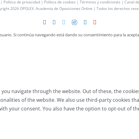
 |
Política de privacidad |
Política de cookies |
Términos y condiciones |
Canal d
yright 2026 OPOLEX.
Academia de Oposiciones Online
| Todos los derechos res
Facebook
Instagram
Twitter
Telegram
LinkedIn
YouTube
 usuario. Si continúa navegando está dando su consentimiento para la acepta
 you navigate through the website. Out of these, the cookie
tionalities of the website. We also use third-party cookies 
with your consent. You also have the option to opt-out of t