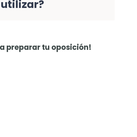
utilizar?
de Madrid
ra preparar tu oposición!