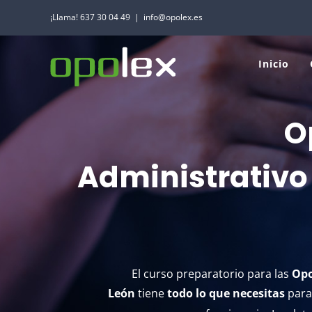
Saltar
¡Llama! 637 30 04 49
|
info@opolex.es
al
contenido
Inicio
O
Oposiciones Auxi
Administrativo 
Opole
El curso preparatorio para las
Opo
León
tiene
todo lo que necesitas
para 