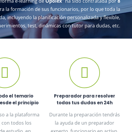
aforma e-learning de
Opolex
ha sido contratada por
8
a la formación de sus funcionarios, por lo que toda la
, incluyendo la planificación personalizada y flexible,
erimientos, test, dinámicas con tutor para dudas, etc.
odo el temario
Preparador para resolver
esde el principio
todas tus dudas en 24h
so a la plataforma
Durante la preparación tendrás
g con todos los
la ayuda de un preparador
de estudio, en
experto, funcionario en activo,