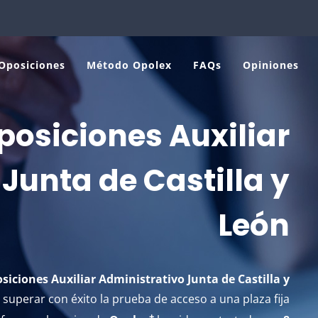
Oposiciones
Método Opolex
FAQs
Opiniones
posiciones Auxiliar
liar Administrativo 
Junta de Castilla y
y León
León
x
»
Portfolio
»
Oposiciones Auxiliar Administrativo Junta de Castilla
siciones Auxiliar Administrativo Junta de Castilla y
superar con éxito la prueba de acceso a una plaza fija
+