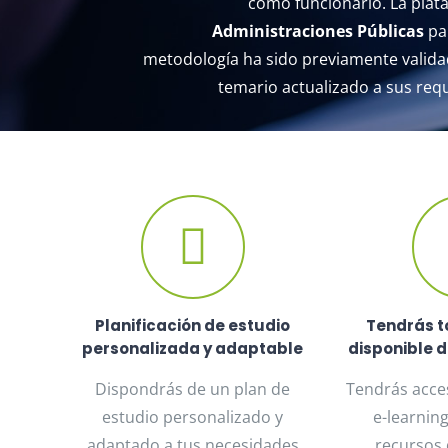
como funcionario. La plat
Administraciones Públicas
par
metodología ha sido previamente validada
temario actualizado a sus requ
Planificación de estudio
Tendrás t
personalizada y adaptable
disponible d
Dispondrás de un plan de
Tendrás acce
estudio personalizado y
e-learnin
adaptado a tus necesidades
recursos 